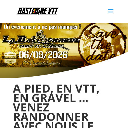
A PIED, EN VTT,
EN GRAVEL …
VENEZ
RANDONNER
AVEC NOUS LE